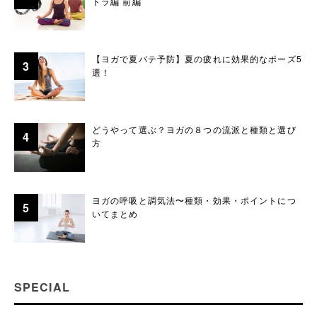
トラ編 前編
【ヨガで夏バテ予防】夏の疲れに効果的なポーズ5
選！
どうやって選ぶ？ヨガの８つの流派と種類と選び
方
ヨガの呼吸と調気法〜種類・効果・ポイントにつ
いてまとめ
SPECIAL