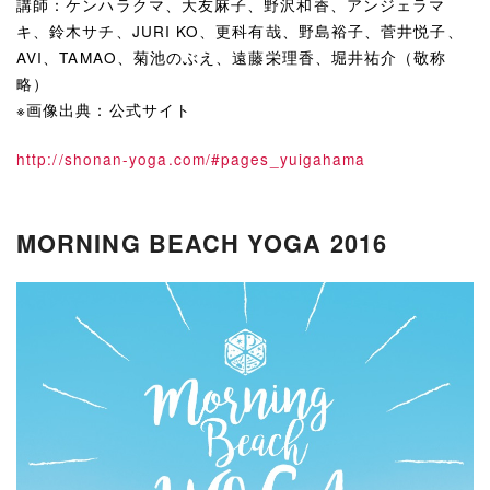
講師：ケンハラクマ、大友麻子、野沢和香、アンジェラマ
キ、鈴木サチ、JURI KO、更科有哉、野島裕子、菅井悦子、
AVI、TAMAO、菊池のぶえ、遠藤栄理香、堀井祐介（敬称
略）
※画像出典：公式サイト
http://shonan-yoga.com/#pages_yuigahama
MORNING BEACH YOGA 2016