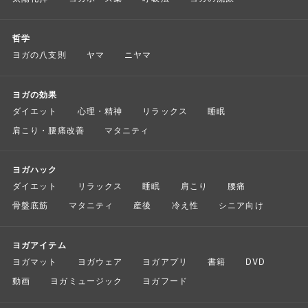
哲学
ヨガの八支則
ヤマ
ニヤマ
ヨガの効果
ダイエット
心理・精神
リラックス
睡眠
肩こり・腰痛改善
マタニティ
ヨガハック
ダイエット
リラックス
睡眠
肩こり
腰痛
骨盤底筋
マタニティ
産後
冷え性
シニア向け
ヨガアイテム
ヨガマット
ヨガウェア
ヨガアプリ
書籍
DVD
動画
ヨガミュージック
ヨガフード