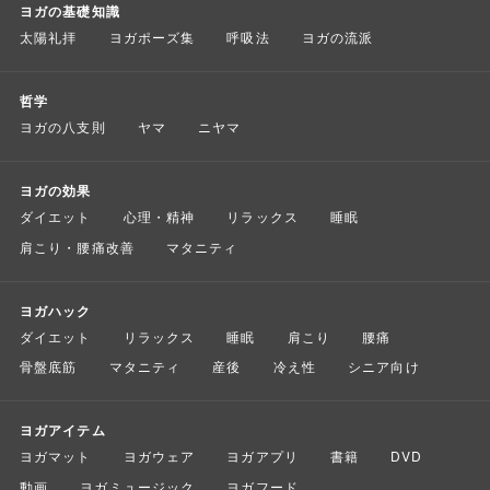
ヨガの基礎知識
太陽礼拝
ヨガポーズ集
呼吸法
ヨガの流派
哲学
ヨガの八支則
ヤマ
ニヤマ
ヨガの効果
ダイエット
心理・精神
リラックス
睡眠
肩こり・腰痛改善
マタニティ
ヨガハック
ダイエット
リラックス
睡眠
肩こり
腰痛
骨盤底筋
マタニティ
産後
冷え性
シニア向け
ヨガアイテム
ヨガマット
ヨガウェア
ヨガアプリ
書籍
DVD
動画
ヨガミュージック
ヨガフード