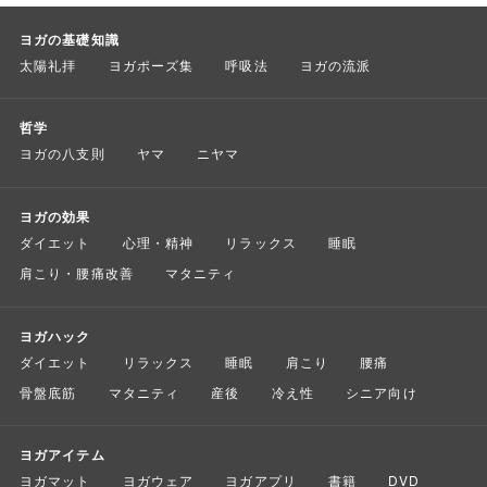
ヨガの基礎知識
太陽礼拝
ヨガポーズ集
呼吸法
ヨガの流派
哲学
ヨガの八支則
ヤマ
ニヤマ
ヨガの効果
ダイエット
心理・精神
リラックス
睡眠
肩こり・腰痛改善
マタニティ
ヨガハック
ダイエット
リラックス
睡眠
肩こり
腰痛
骨盤底筋
マタニティ
産後
冷え性
シニア向け
ヨガアイテム
ヨガマット
ヨガウェア
ヨガアプリ
書籍
DVD