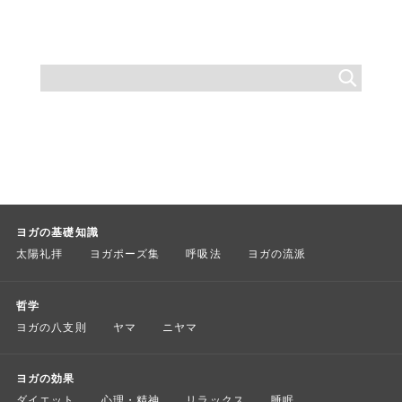
ヨガの基礎知識
太陽礼拝
ヨガポーズ集
呼吸法
ヨガの流派
哲学
ヨガの八支則
ヤマ
ニヤマ
ヨガの効果
ダイエット
心理・精神
リラックス
睡眠