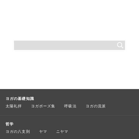
ヨガの基礎知識
太陽礼拝
ヨガポーズ集
呼吸法
ヨガの流派
哲学
ヨガの八支則
ヤマ
ニヤマ