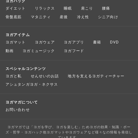
ヨガハック
ダイエット
リラックス
睡眠
肩こり
腰痛
骨盤底筋
マタニティ
産後
冷え性
シニア向け
ヨガアイテム
ヨガマット
ヨガウェア
ヨガアプリ
書籍
DVD
動画
ヨガミュージック
ヨガフード
スペシャルコンテンツ
ヨガと私
せんせいのお話
地方を支えるヨガティーチャー
アシュタンガヨガ・ネクサス
ヨガマガについて
お問い合わせ
ヨガマガでは「ヨガを学び、ヨガを楽しむ」ためヨガの効果・知識・ポー
ズ・哲学・ヨガハック他ヨガマットやヨガウェアなど様々なの情報を発信し
ていきます。