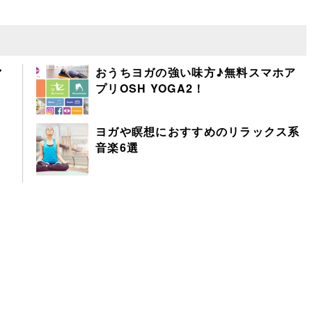
マ
おうちヨガの強い味方♪無料スマホア
プリOSH YOGA2！
ク
ヨガや瞑想におすすめのリラックス系
音楽6選