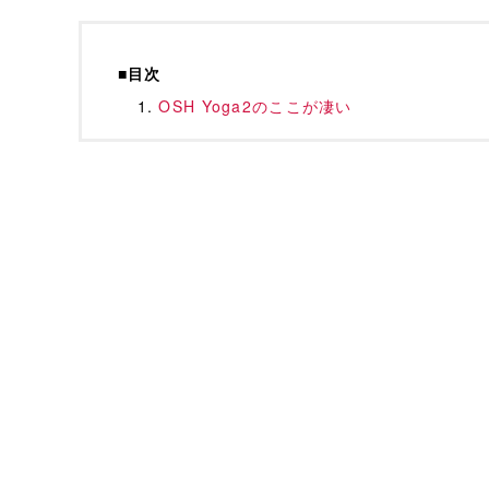
■目次
OSH Yoga2のここが凄い