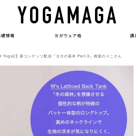
基礎情報
ヨガウェア他
講
H Yoga2】新コンテンツ配信『ヨガの基本 Part-3』相楽のりこさん