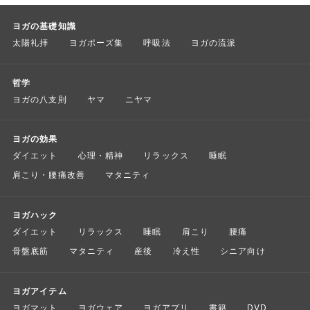
ヨガの基礎知識
太陽礼拝
ヨガポーズ集
呼吸法
ヨガの流派
哲学
ヨガの八支則
ヤマ
ニヤマ
ヨガの効果
ダイエット
心理・精神
リラックス
睡眠
肩こり・腰痛改善
マタニティ
ヨガハック
ダイエット
リラックス
睡眠
肩こり
腰痛
骨盤底筋
マタニティ
産後
冷え性
シニア向け
ヨガアイテム
ヨガマット
ヨガウェア
ヨガアプリ
書籍
DVD