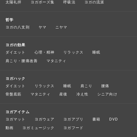
太陽礼拝
ヨガポーズ集
呼吸法
ヨガの流派
哲学
ヨガの八支則
ヤマ
ニヤマ
ヨガの効果
ダイエット
心理・精神
リラックス
睡眠
肩こり・腰痛改善
マタニティ
ヨガハック
ダイエット
リラックス
睡眠
肩こり
腰痛
骨盤底筋
マタニティ
産後
冷え性
シニア向け
ヨガアイテム
ヨガマット
ヨガウェア
ヨガアプリ
書籍
DVD
動画
ヨガミュージック
ヨガフード