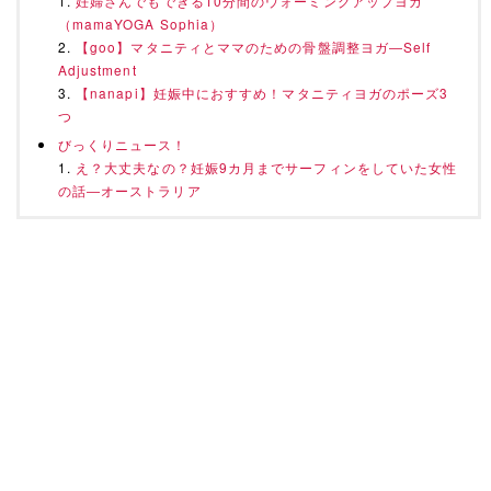
妊婦さんでもできる10分間のウォーミングアップヨガ
（mamaYOGA Sophia）
【goo】マタニティとママのための骨盤調整ヨガ―Self
Adjustment
【nanapi】妊娠中におすすめ！マタニティヨガのポーズ3
つ
びっくりニュース！
え？大丈夫なの？妊娠9カ月までサーフィンをしていた女性
の話―オーストラリア