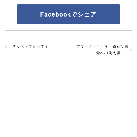
Facebookでシェア
「
チッタ・ブルッティ
」
「
プラーナーヤーマ「繊細な感
覚への例え話」
」