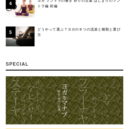
ヨガ マントラの響き 祈りの言葉 はじまりのマン
トラ編 前編
どうやって選ぶ？ヨガの８つの流派と種類と選び
方
SPECIAL