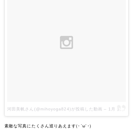
河田美帆さん(@mihoyoga824)が投稿した動画
–
1月 1, 2015 at 2:44午前 PST
素敵な写真にたくさん巡りあえます(･´ω`･)