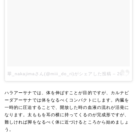
翠_nakajimaさん(@miii_do_ri)がシェアした投稿
–
2017 1月 8 3:01午前 PST
ハラアーサナでは、体を伸ばすことが目的ですが、カルナピ
ーダアーサナでは体をなるべくコンパクトにします。内臓を
一時的に圧迫することで、開放した時の血液の流れが活発に
なります。太ももを耳の横に持ってくるのが完成形ですが、
難しければ脚をなるべく体に近づけるところから始めましょ
う。