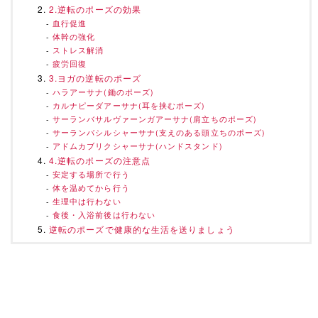
2.逆転のポーズの効果
血行促進
体幹の強化
ストレス解消
疲労回復
3.ヨガの逆転のポーズ
ハラアーサナ(鋤のポーズ)
カルナピーダアーサナ(耳を挟むポーズ)
サーランバサルヴァーンガアーサナ(肩立ちのポーズ)
サーランバシルシャーサナ(支えのある頭立ちのポーズ)
アドムカブリクシャーサナ(ハンドスタンド)
4.逆転のポーズの注意点
安定する場所で行う
体を温めてから行う
生理中は行わない
食後・入浴前後は行わない
逆転のポーズで健康的な生活を送りましょう