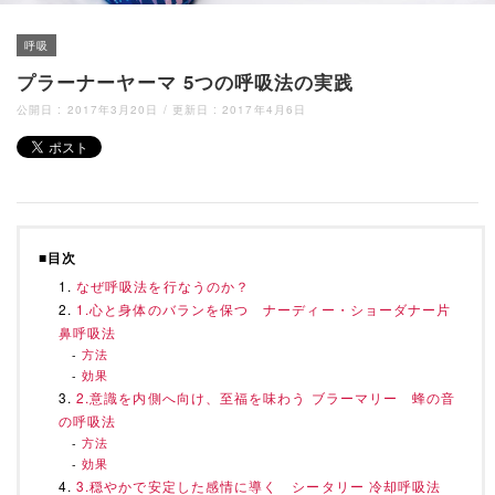
呼吸
プラーナーヤーマ 5つの呼吸法の実践
公開日 :
2017年3月20日
/ 更新日 :
2017年4月6日
■目次
なぜ呼吸法を行なうのか？
1.心と身体のバランを保つ ナーディー・ショーダナー片
鼻呼吸法
方法
効果
2.意識を内側へ向け、至福を味わう ブラーマリー 蜂の音
の呼吸法
方法
効果
3.穏やかで安定した感情に導く シータリー 冷却呼吸法