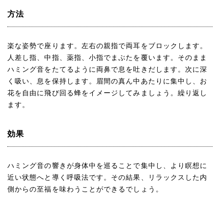
方法
楽な姿勢で座ります。左右の親指で両耳をブロックします。
人差し指、中指、薬指、小指でまぶたを覆います。そのまま
ハミング音をたてるように両鼻で息を吐きだします。次に深
く吸い、息を保持します。眉間の真ん中あたりに集中し、お
花を自由に飛び回る蜂をイメージしてみましょう。繰り返し
ます。
効果
ハミング音の響きが身体中を巡ることで集中し、より瞑想に
近い状態へと導く呼吸法です。その結果、リラックスした内
側からの至福を味わうことができるでしょう。