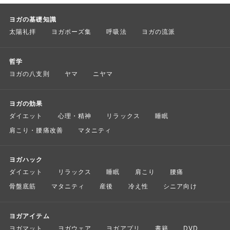
ヨガの基礎知識
太陽礼拝
ヨガポーズ集
呼吸法
ヨガの流派
哲学
ヨガの八支則
ヤマ
ニヤマ
ヨガの効果
ダイエット
心理・精神
リラックス
睡眠
肩こり・腰痛改善
マタニティ
ヨガハック
ダイエット
リラックス
睡眠
肩こり
腰痛
骨盤底筋
マタニティ
産後
冷え性
シニア向け
ヨガアイテム
ヨガマット
ヨガウェア
ヨガアプリ
書籍
DVD