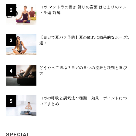
ヨガ マントラの響き 祈りの言葉 はじまりのマン
トラ編 前編
【ヨガで夏バテ予防】夏の疲れに効果的なポーズ5
選！
どうやって選ぶ？ヨガの８つの流派と種類と選び
方
ヨガの呼吸と調気法〜種類・効果・ポイントにつ
いてまとめ
SPECIAL