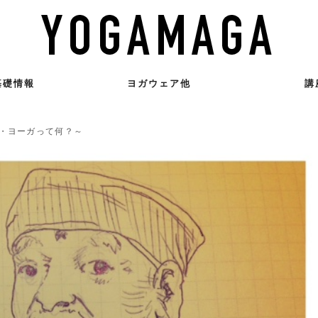
基礎情報
ヨガウェア他
講
・ヨーガって何？～