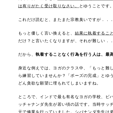
は有りがたく受け取りなさい。
とゆうことです
これだけ読むと、またまた宗教臭いですが．．
もっと優しく言い換えると、
結果に執着するこ
だけ？と言いたくなりますが、それが難しい．
だから、
執着することなく行為を行う人は、最
身近な例えでは、ヨガのクラス中、「もっと難
ら練習していませんか？「ポーズの完成」とゆ
どん貪欲な願望に埋もれてしまいますね。
ところで、インドで最も有名なヨガの学校、ビ
ッチャナンダ先生が若い頃の話です。
当時サッ
元で修業を行っていました。
シバナンダ先生は