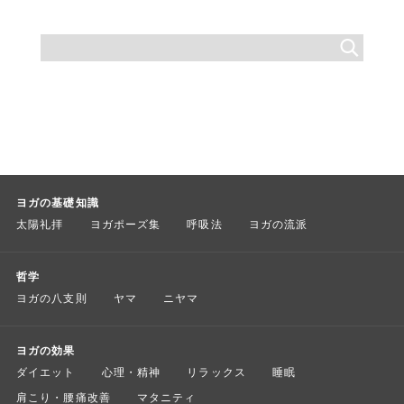
ヨガの基礎知識
太陽礼拝
ヨガポーズ集
呼吸法
ヨガの流派
哲学
ヨガの八支則
ヤマ
ニヤマ
ヨガの効果
ダイエット
心理・精神
リラックス
睡眠
肩こり・腰痛改善
マタニティ