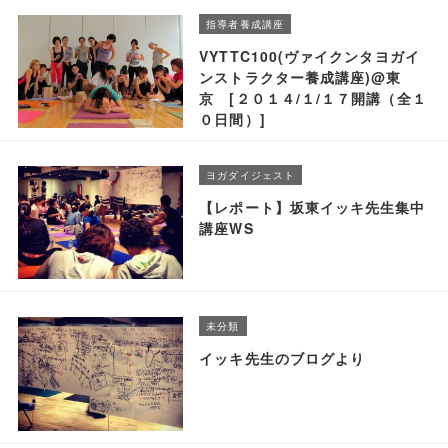
指導者養成講座
VYTTC100(ヴァイクンタヨガイ
ンストラクター養成講座)@東
京 [２０１４/１/１７開講（全１
０日間）]
ヨガダイジェスト
【レポート】坂東イッキ先生集中
講座WS
未分類
イッキ先生のブログより