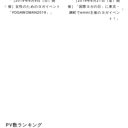
「
［2019年6月9日（日）開
「
［2019年6月21日（金）開
催］女性のためのヨガイベント
催］「国際ヨガの日」に東京・
「YOGAWOMAN2019」
」
麹町でemmi主催のヨガイベン
ト！
」
PV数ランキング