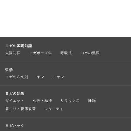
ヨガの基礎知識
太陽礼拝
ヨガポーズ集
呼吸法
ヨガの流派
哲学
ヨガの八支則
ヤマ
ニヤマ
ヨガの効果
ダイエット
心理・精神
リラックス
睡眠
肩こり・腰痛改善
マタニティ
ヨガハック